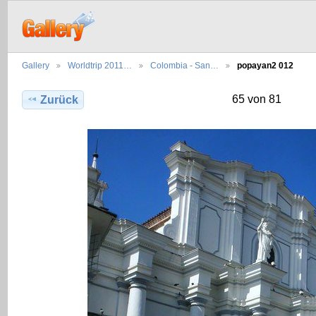
Gallery
Worldtrip 2011…
Colombia - San…
popayan2 012
65 von 81
Zurück